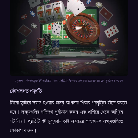
npw খেলোয়াড়রা Rocket এবং bKash-এর মাধ্যমে তাদের জয়ের অ্যাক্সেস করেন
কৌশলগত পদ্ধতি
ডিনো হান্টারে সফল হওয়ার জন্য আপনার শিকার প্রবৃত্তি তীক্ষ্ণ করতে
হবে। লক্ষ্যগুলির গতিপথ পূর্বাভাস করুন এবং এগিয়ে থেকে অগ্রিম
শট নিন। প্রতিটি শট মূল্যবান তাই সবচেয়ে লাভজনক লক্ষ্যগুলিতে
ফোকাস করুন।