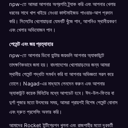
npw-তে আমরা আপনার অগ্রগতি ট্র্যাক করি এবং আপনার খেলার
ধরনের সাথে খাপ খাইয়ে নেওয়া কাস্টমাইজড পাওয়ার-আপ প্রদান
করি। সিলেটের খেলোয়াড়রা যেমনটি খুঁজে পান, আপনিও স্থানীয়করণ
এবং খেলার অভিযোজন পান।
পেমেন্ট এবং জয় প্রত্যাহার
npw-তে আপনার ডিনো হান্টার জয়গুলি আপনার অ্যাকাউন্টে
তাৎক্ষণিকভাবে জমা হয়। বাংলাদেশের খেলোয়াড়দের জন্য আমরা
স্থানীয় পেমেন্ট পদ্ধতি সমর্থন করি যা আপনার অভিজ্ঞতা সরল করে
তোলে। Nagad-এর মাধ্যমে লেনদেন করুন এবং আপনার
অ্যাকাউন্ট কয়েক মিনিটের মধ্যে আপডেট হবে। ঈদ-উল-ফিতর বা
দুর্গা পূজার মতো উৎসবের সময়, আমরা প্রায়শই বিশেষ পেমেন্ট বোনাস
এবং দ্রুত প্রসেসিং অফার করি।
আমাদের Rocket ইন্টিগ্রেশন খুলনা এবং রাজশাহীর মতো দূরবর্তী