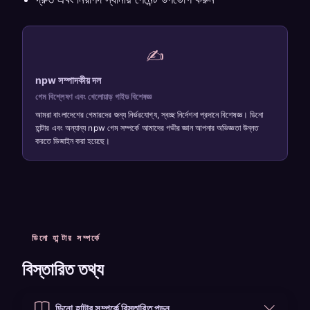
npw সম্পাদকীয় দল
গেম বিশ্লেষণ এবং খেলোয়াড় গাইড বিশেষজ্ঞ
আমরা বাংলাদেশের গেমারদের জন্য নির্ভরযোগ্য, স্বচ্ছ নির্দেশনা প্রদানে বিশেষজ্ঞ। ডিনো
হান্টার এবং অন্যান্য npw গেম সম্পর্কে আমাদের গভীর জ্ঞান আপনার অভিজ্ঞতা উন্নত
করতে ডিজাইন করা হয়েছে।
ডিনো হান্টার সম্পর্কে
বিস্তারিত তথ্য
ডিনো হান্টার সম্পর্কে বিস্তারিত পড়ুন