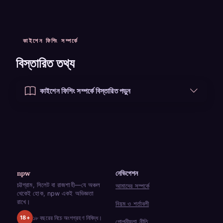
কাইশেন ফিশিং সম্পর্কে
বিস্তারিত তথ্য
কাইশেন ফিশিং সম্পর্কে বিস্তারিত পড়ুন
npw
নেভিগেশন
চট্টগ্রাম, সিলেট বা রাজশাহী—যে অঞ্চল
আমাদের সম্পর্কে
থেকেই হোক, npw একই অভিজ্ঞতা
রাখে।
নিয়ম ও শর্তাবলী
18+
১৮ বছরের নিচে অংশগ্রহণ নিষিদ্ধ।
গোপনীয়তা নীতি