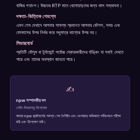
বাজির শতাংশ। উচ্চতর RTP মানে খেলোয়াড়দের জন্য ভাল সম্ভাবনা।
দক্ষতা-ভিত্তিক গেমপ্লে
এমন গেম যেখানে আপনার সাফল্য প্রধানত আপনার কৌশল, সময় এবং
ফোকাসের উপর নির্ভর করে শুধুমাত্র ভাগ্যের উপর নয়।
লিডারবোর্ড
প্রতিটি মৌসুম বা টুর্নামেন্টে সর্বোচ্চ স্কোরকারীদের র্যাঙ্কিং যা সবাই দেখতে
পারে এবং তাদের অবস্থান জানতে পারে।
npw সম্পাদকীয় দল
গেমিং বিষয়বস্তু বিশ্লেষক
আমরা npw প্ল্যাটফর্মের সমস্ত গেম বৈশিষ্ট্য এবং খেলোয়াড় অভিজ্ঞতা গভীরভাবে পরীক্ষা
করি এবং বিশ্লেষণ করি।