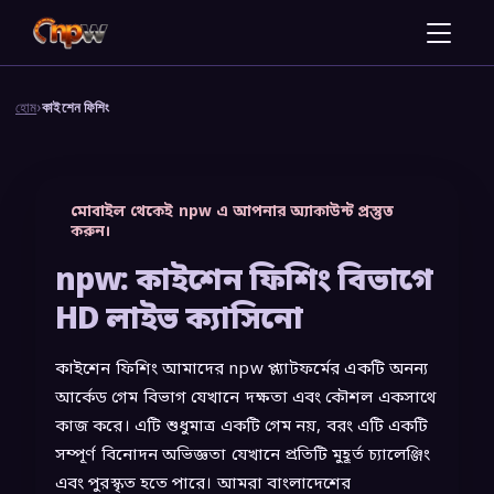
হোম
›
কাইশেন ফিশিং
মোবাইল থেকেই npw এ আপনার অ্যাকাউন্ট প্রস্তুত
করুন।
npw: কাইশেন ফিশিং বিভাগে
HD লাইভ ক্যাসিনো
কাইশেন ফিশিং আমাদের npw প্ল্যাটফর্মের একটি অনন্য
আর্কেড গেম বিভাগ যেখানে দক্ষতা এবং কৌশল একসাথে
কাজ করে। এটি শুধুমাত্র একটি গেম নয়, বরং এটি একটি
সম্পূর্ণ বিনোদন অভিজ্ঞতা যেখানে প্রতিটি মুহূর্ত চ্যালেঞ্জিং
এবং পুরস্কৃত হতে পারে। আমরা বাংলাদেশের