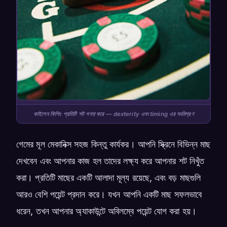
কাইশেন ফিশিং: প্রতিটি শট গণনা করে — dexterity এবং timing এর সংমিশ্রণ
গেমের মূল মেকানিক্স সহজ কিন্তু কার্যকর। আপনি স্ক্রিনে বিভিন্ন মাছ
দেখবেন এবং আপনার কাজ হল তাদের লক্ষ্য করে আপনার শট নিখুঁত
করা। প্রতিটি মাছের একটি আলাদা মূল্য রয়েছে, এবং বড় মাছগুলি
আরও বেশি পয়েন্ট প্রদান করে। যখন আপনি একটি মাছ সফলভাবে
ধরেন, তখন আপনার অ্যাকাউন্টে অবিলম্বে পয়েন্ট যোগ করা হয়।