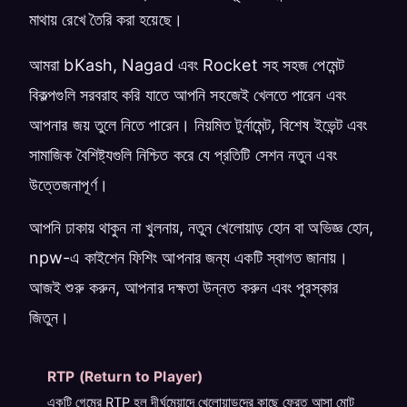
মাথায় রেখে তৈরি করা হয়েছে।
আমরা bKash, Nagad এবং Rocket সহ সহজ পেমেন্ট
বিকল্পগুলি সরবরাহ করি যাতে আপনি সহজেই খেলতে পারেন এবং
আপনার জয় তুলে নিতে পারেন। নিয়মিত টুর্নামেন্ট, বিশেষ ইভেন্ট এবং
সামাজিক বৈশিষ্ট্যগুলি নিশ্চিত করে যে প্রতিটি সেশন নতুন এবং
উত্তেজনাপূর্ণ।
আপনি ঢাকায় থাকুন না খুলনায়, নতুন খেলোয়াড় হোন বা অভিজ্ঞ হোন,
npw-এ কাইশেন ফিশিং আপনার জন্য একটি স্বাগত জানায়।
আজই শুরু করুন, আপনার দক্ষতা উন্নত করুন এবং পুরস্কার
জিতুন।
RTP (Return to Player)
একটি গেমের RTP হল দীর্ঘমেয়াদে খেলোয়াড়দের কাছে ফেরত আসা মোট